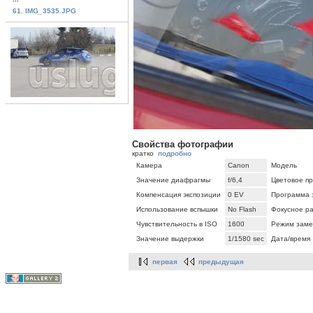
61. IMG_3535.JPG
Свойства фотографии
кратко
подробно
Камера
Canon
Модель
Значение диафрагмы
f/6,4
Цветовое п
Компенсация экспозиции
0 EV
Программа 
Использование вспышки
No Flash
Фокусное р
Чувствительность в ISO
1600
Режим заме
Значение выдержки
1/1580 sec
Дата/время
первая
предыдущая