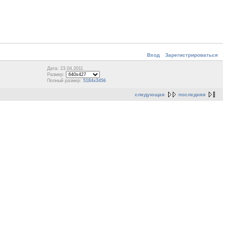
Вход
Зарегистрироваться
Дата: 23.04.2011
Размер:
Полный размер:
5184x3456
следующая
последняя