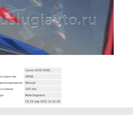
Canon EOS 550D
ространство
sRGB
экспонирования
Manual
асстояние
105 mm
ра
Multi-Segment
Сб 23 апр 2011 11:31:28