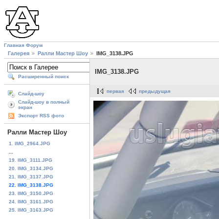
Главная
Форум
Галерея
Ралли Мастер Шоу
IMG_3138.JPG
IMG_3138.JPG
Расширенный поиск
первая
предыдущая
Слайд-шоу
Слайд-шоу в полный
экран
Экспорт RSS фото
Ралли Мастер Шоу
1. IMG_2964.JPG
...
19. IMG_3111.JPG
20. IMG_3134.JPG
21. IMG_3137.JPG
22. IMG_3138.JPG
23. IMG_3150.JPG
24. IMG_3161.JPG
25. IMG_3163.JPG
...