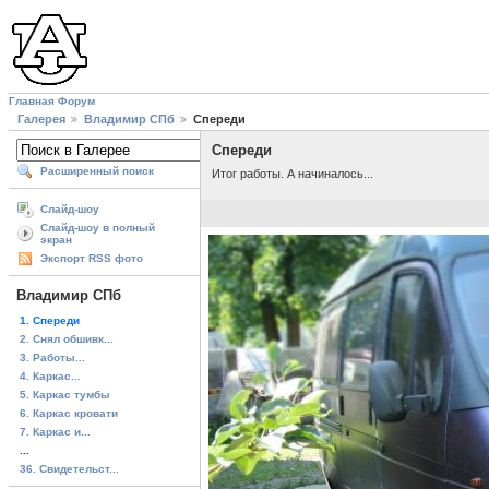
Главная
Форум
Галерея
Владимир СПб
Спереди
Спереди
Расширенный поиск
Итог работы. А начиналось...
Слайд-шоу
Слайд-шоу в полный
экран
Экспорт RSS фото
Владимир СПб
1. Спереди
2. Снял обшивк...
3. Работы...
4. Каркас...
5. Каркас тумбы
6. Каркас кровати
7. Каркас и...
...
36. Свидетельст...