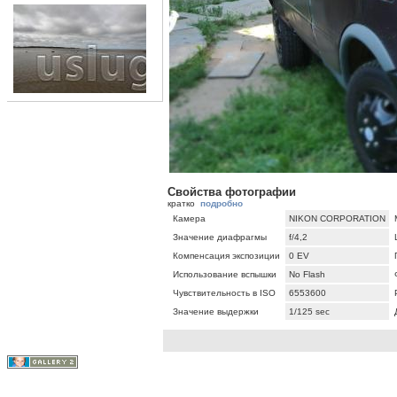
Свойства фотографии
кратко
подробно
Камера
NIKON CORPORATION
Значение диафрагмы
f/4,2
Компенсация экспозиции
0 EV
Использование вспышки
No Flash
Чувствительность в ISO
6553600
Значение выдержки
1/125 sec