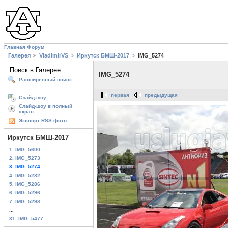
Главная
Форум
Галерея
VladimirVS
Иркутск БМШ-2017
IMG_5274
IMG_5274
Расширенный поиск
первая
предыдущая
Слайд-шоу
Слайд-шоу в полный
экран
Экспорт RSS фото
Иркутск БМШ-2017
1. IMG_5600
2. IMG_5273
3. IMG_5274
4. IMG_5282
5. IMG_5286
6. IMG_5296
7. IMG_5298
...
31. IMG_5477