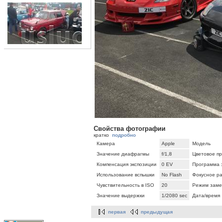
Свойства фотографии
кратко
подробно
Камера
Apple
Модель
Значение диафрагмы
f/1,8
Цветовое п
Компенсация экспозиции
0 EV
Программа 
Использование вспышки
No Flash
Фокусное р
Чувствительность в ISO
20
Режим заме
Значение выдержки
1/2080 sec
Дата/время
первая
предыдущая