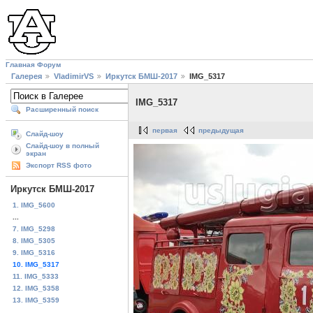
Главная
Форум
Галерея
VladimirVS
Иркутск БМШ-2017
IMG_5317
IMG_5317
Расширенный поиск
первая
предыдущая
Слайд-шоу
Слайд-шоу в полный
экран
Экспорт RSS фото
Иркутск БМШ-2017
1. IMG_5600
...
7. IMG_5298
8. IMG_5305
9. IMG_5316
10. IMG_5317
11. IMG_5333
12. IMG_5358
13. IMG_5359
...