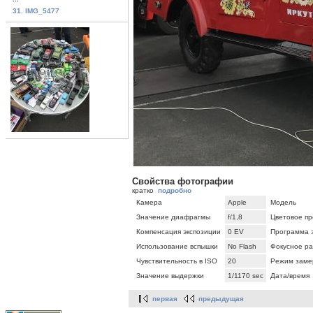
31. IMG_5477
Свойства фотографии
кратко
подробно
Камера
Apple
Модель
Значение диафрагмы
f/1,8
Цветовое пр
Компенсация экспозиции
0 EV
Программа 
Использование вспышки
No Flash
Фокусное ра
Чувствительность в ISO
20
Режим заме
Значение выдержки
1/1170 sec
Дата/время
первая
предыдущая