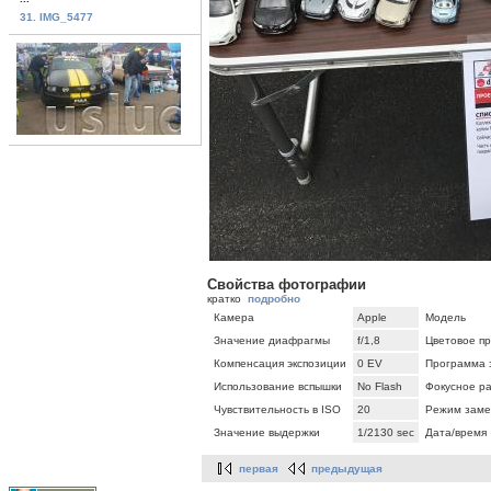
31. IMG_5477
Свойства фотографии
кратко
подробно
Камера
Apple
Модель
Значение диафрагмы
f/1,8
Цветовое п
Компенсация экспозиции
0 EV
Программа 
Использование вспышки
No Flash
Фокусное р
Чувствительность в ISO
20
Режим заме
Значение выдержки
1/2130 sec
Дата/время
первая
предыдущая