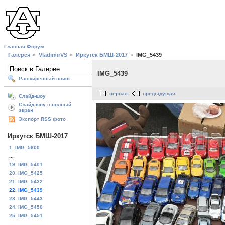
Главная
Форум
Галерея
VladimirVS
Иркутск БМШ-2017
IMG_5439
IMG_5439
Расширенный поиск
первая
предыдущая
Слайд-шоу
Слайд-шоу в полный
экран
Экспорт RSS фото
Иркутск БМШ-2017
1. IMG_5600
...
19. IMG_5401
20. IMG_5425
21. IMG_5432
22. IMG_5439
23. IMG_5443
24. IMG_5450
25. IMG_5451
...