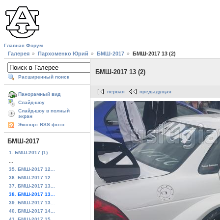
Главная
Форум
Галерея
Пархоменко Юрий
БМШ-2017
БМШ-2017 13 (2)
БМШ-2017 13 (2)
Расширенный поиск
первая
предыдущая
Панорамный вид
Слайд-шоу
Слайд-шоу в полный
экран
Экспорт RSS фото
БМШ-2017
1. БМШ-2017 (1)
...
35. БМШ-2017 12...
36. БМШ-2017 12...
37. БМШ-2017 13...
38. БМШ-2017 13...
39. БМШ-2017 13...
40. БМШ-2017 14...
41. БМШ-2017 15...