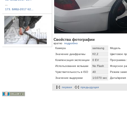
...
173. БМШ-2017 62...
Свойства фотографии
кратко
подробно
Камера
samsung
Модель
Значение диафрагмы
f/2,2
Цветовое п
Компенсация экспозиции
0 EV
Программа 
Использование вспышки
No Flash
Фокусное р
Чувствительность в ISO
40
Режим заме
Значение выдержки
1/1070 sec
Дата/время
первая
предыдущая