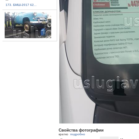
173. БМШ-2017 62...
Свойства фотографии
кратко
подробно