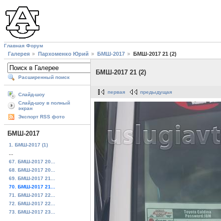
Главная
Форум
Галерея
Пархоменко Юрий
БМШ-2017
БМШ-2017 21 (2)
БМШ-2017 21 (2)
Расширенный поиск
первая
предыдущая
Слайд-шоу
Слайд-шоу в полный
экран
Экспорт RSS фото
БМШ-2017
1. БМШ-2017 (1)
...
67. БМШ-2017 20...
68. БМШ-2017 20...
69. БМШ-2017 21...
70. БМШ-2017 21...
71. БМШ-2017 22...
72. БМШ-2017 22...
73. БМШ-2017 23...
...