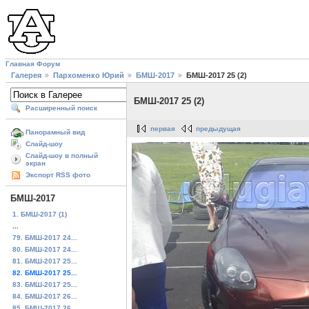
Главная
Форум
Галерея
Пархоменко Юрий
БМШ-2017
БМШ-2017 25 (2)
БМШ-2017 25 (2)
Расширенный поиск
первая
предыдущая
Панорамный вид
Слайд-шоу
Слайд-шоу в полный
экран
Экспорт RSS фото
БМШ-2017
1. БМШ-2017 (1)
...
79. БМШ-2017 24...
80. БМШ-2017 24...
81. БМШ-2017 25...
82. БМШ-2017 25...
83. БМШ-2017 25...
84. БМШ-2017 26...
85. БМШ-2017 26...