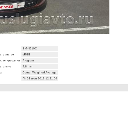
SM-N910C
странство
sRGB
кспонирования
Program
сстояние
4,8 mm
а
Center Weighted Average
Пт 02 июн 2017 12:11:09