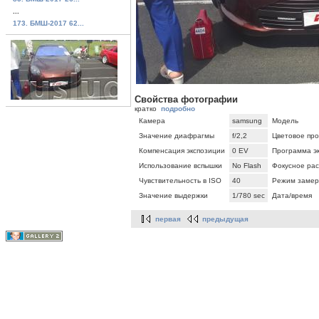
...
173. БМШ-2017 62...
Свойства фотографии
кратко
подробно
Камера
samsung
Модель
Значение диафрагмы
f/2,2
Цветовое про
Компенсация экспозиции
0 EV
Программа э
Использование вспышки
No Flash
Фокусное ра
Чувствительность в ISO
40
Режим замер
Значение выдержки
1/780 sec
Дата/время
первая
предыдущая