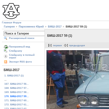
Главная
Форум
Галерея
Пархоменко Юрий
БМШ-2017
БМШ-2017 59 (1)
БМШ-2017 59 (1)
Расширенный поиск
первая
предыдущая
Панорамный вид
Слайд-шоу
Слайд-шоу в полный
экран
Экспорт RSS фото
БМШ-2017
1. БМШ-2017 (1)
...
167. БМШ-2017 56...
168. БМШ-2017 57...
169. БМШ-2017 58...
170. БМШ-2017 59...
171. БМШ-2017 60...
172. БМШ-2017 61...
173. БМШ-2017 62...