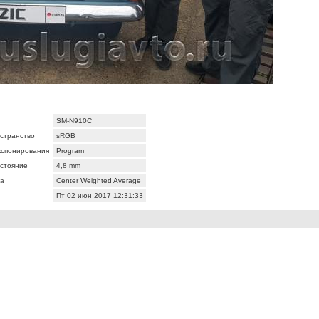
SM-N910C
странство
sRGB
кспонирования
Program
сстояние
4,8 mm
а
Center Weighted Average
Пт 02 июн 2017 12:31:33