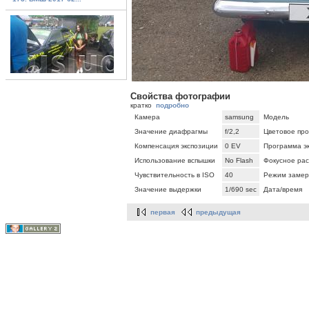
Свойства фотографии
кратко
подробно
Камера
samsung
Модель
Значение диафрагмы
f/2,2
Цветовое про
Компенсация экспозиции
0 EV
Программа э
Использование вспышки
No Flash
Фокусное ра
Чувствительность в ISO
40
Режим замер
Значение выдержки
1/690 sec
Дата/время
первая
предыдущая