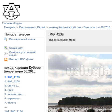
Главная
Форум
Галерея
Пархоменко Юрий
поход Карелия Кубово - Белое море 08.2015
IMG_4139
Расширенный поиск
отлив на белом море
Слайд-шоу
Слайд-шоу в полный
экран
Экспорт RSS фото
поход Карелия Кубово -
Белое море 08.2015
1. IMG_4139
2. IMG_4258
3. где-то в...
4. гриб
5. непонятное ...
6. странная...
7. болото
...
144. IMG_4104