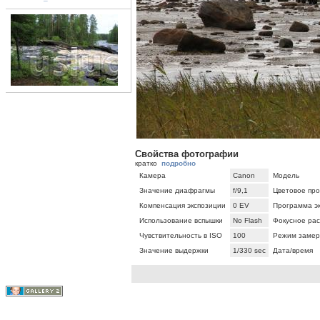
Свойства фотографии
кратко
подробно
Камера
Canon
Модель
Значение диафрагмы
f/9,1
Цветовое про
Компенсация экспозиции
0 EV
Программа э
Использование вспышки
No Flash
Фокусное ра
Чувствительность в ISO
100
Режим замер
Значение выдержки
1/330 sec
Дата/время