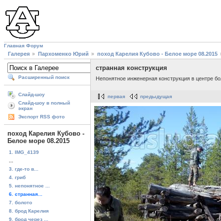
Главная
Форум
Галерея
Пархоменко Юрий
поход Карелия Кубово - Белое море 08.2015
странная конструкция
Расширенный поиск
Непонятное инженерная конструкция в центре бо
Слайд-шоу
первая
предыдущая
Слайд-шоу в полный
экран
Экспорт RSS фото
поход Карелия Кубово -
Белое море 08.2015
1. IMG_4139
...
3. где-то в...
4. гриб
5. непонятное ...
6. странная...
7. болото
8. брод Карелия
9. брод через ...