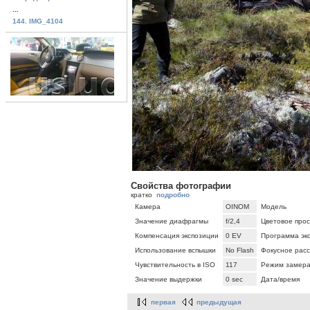
...
144. IMG_4104
Свойства фотографии
кратко
подробно
Камера
OINOM
Модель
Значение диафрагмы
f/2,4
Цветовое про
Компенсация экспозиции
0 EV
Программа эк
Использование вспышки
No Flash
Фокусное рас
Чувствительность в ISO
117
Режим замер
Значение выдержки
0 sec
Дата/время
первая
предыдущая