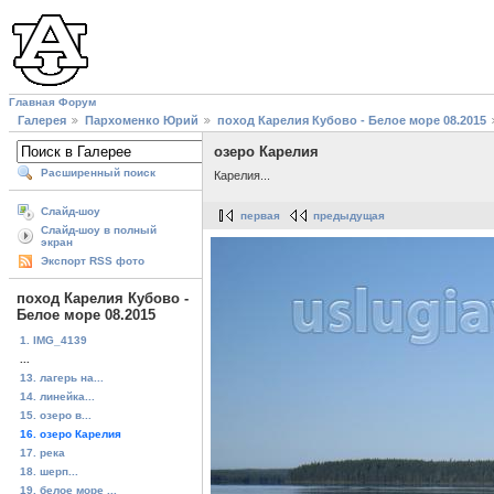
Главная
Форум
Галерея
Пархоменко Юрий
поход Карелия Кубово - Белое море 08.2015
озеро Карелия
Расширенный поиск
Карелия...
Слайд-шоу
первая
предыдущая
Слайд-шоу в полный
экран
Экспорт RSS фото
поход Карелия Кубово -
Белое море 08.2015
1. IMG_4139
...
13. лагерь на...
14. линейка...
15. озеро в...
16. озеро Карелия
17. река
18. шерп...
19. белое море ...