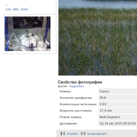
...
144. IMG_4104
Свойства фотографии
кратко
подробно
Камера
Canon
Значение диафрагмы
f/5,8
Компенсация экспозиции
0 EV
Фокусное расстояние
17,3 mm
Режим замера
Multi-Segment
Дата/время
Ср 19 авг 2015 08:53:03
первая
предыдущая