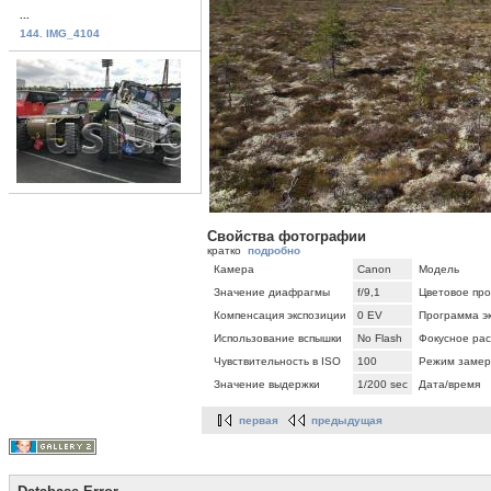
...
144. IMG_4104
Свойства фотографии
кратко
подробно
Камера
Canon
Модель
Значение диафрагмы
f/9,1
Цветовое про
Компенсация экспозиции
0 EV
Программа э
Использование вспышки
No Flash
Фокусное ра
Чувствительность в ISO
100
Режим замер
Значение выдержки
1/200 sec
Дата/время
первая
предыдущая