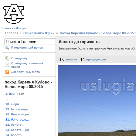
Главная
Форум
Галерея
Пархоменко Юрий
поход Карелия Кубово - Белое море 08.2015
болото до горизонта
Расширенный поиск
Безкрайние болота на границе Архангельской об
Слайд-шоу
первая
предыдущая
Слайд-шоу в полный
экран
Экспорт RSS фото
поход Карелия Кубово -
Белое море 08.2015
1. IMG_4139
...
18. шерп...
19. белое море ...
20. Белое море
21. болото до...
22. болото...
23. болото... (2)
24. болото...