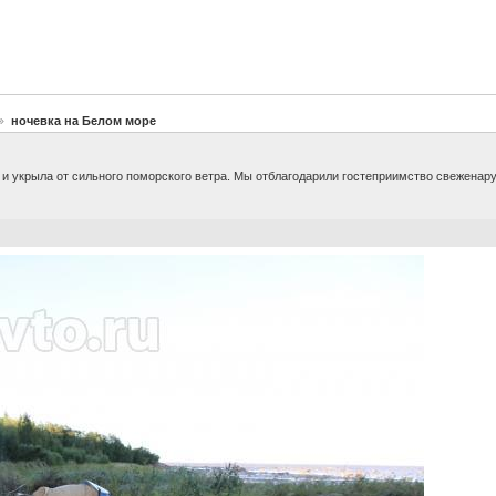
ночевка на Белом море
 и укрыла от сильного поморского ветра. Мы отблагодарили гостеприимство свеженар