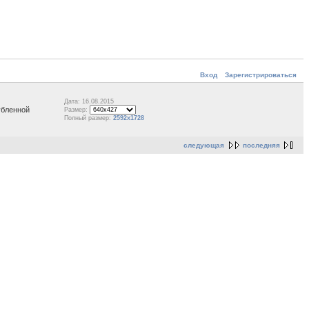
Вход
Зарегистрироваться
Дата: 16.08.2015
убленной
Размер:
Полный размер:
2592x1728
следующая
последняя