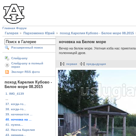
Главная
Форум
Галерея
Пархоменко Юрий
поход Карелия Кубово - Белое море 08.2015
ночевка на Белом море
Расширенный поиск
Вечер на белом море. Уютная изба нас приютила
поленницей дров.
Слайд-шоу
Слайд-шоу в полный
первая
предыдущая
экран
Экспорт RSS фото
поход Карелия Кубово -
Белое море 08.2015
1. IMG_4139
...
37. когда-то...
38. когда-то...
39. начинается ...
40. ночевка на ...
41. нужна...
42. Нюхча Карелия
43. окраина...