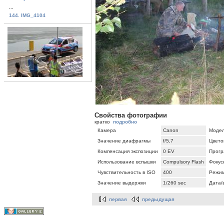
...
144. IMG_4104
Свойства фотографии
кратко
подробно
Камера
Canon
Моде
Значение диафрагмы
f/5,7
Цвето
Компенсация экспозиции
0 EV
Прогр
Использование вспышки
Compulsory Flash
Фокус
Чувствительность в ISO
400
Режим
Значение выдержки
1/260 sec
Дата/
первая
предыдущая