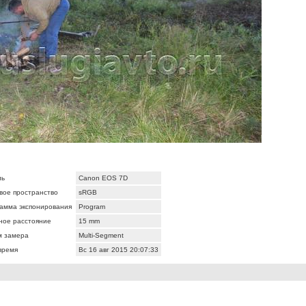
ль
Canon EOS 7D
вое пространство
sRGB
амма экспонирования
Program
ное расстояние
15 mm
 замера
Multi-Segment
время
Вс 16 авг 2015 20:07:33