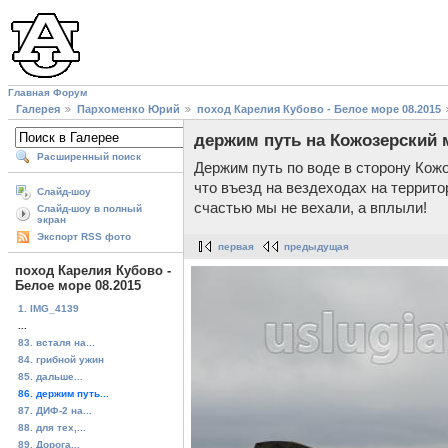
Главная
Форум
Галерея
Пархоменко Юрий
поход Карелия Кубово - Белое море 08.2015
держим путь на Кожозерский
Расширенный поиск
Держим путь по воде в сторону Кож
что въезд на вездеходах на террит
Слайд-шоу
счастью мы не вехали, а вплыли!
Слайд-шоу в полный
экран
Экспорт RSS фото
первая
предыдущая
поход Карелия Кубово -
Белое море 08.2015
1. IMG_4139
...
83. всталя на...
84. грибной ужин
85. дальше...
86. держим путь...
87. ДИФ-2 на...
88. для тех,...
89. Дорога...