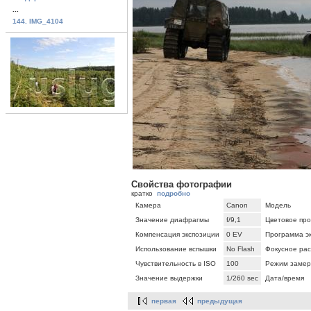
...
144. IMG_4104
Свойства фотографии
кратко
подробно
Камера
Canon
Модель
Значение диафрагмы
f/9,1
Цветовое про
Компенсация экспозиции
0 EV
Программа э
Использование вспышки
No Flash
Фокусное ра
Чувствительность в ISO
100
Режим замер
Значение выдержки
1/260 sec
Дата/время
первая
предыдущая