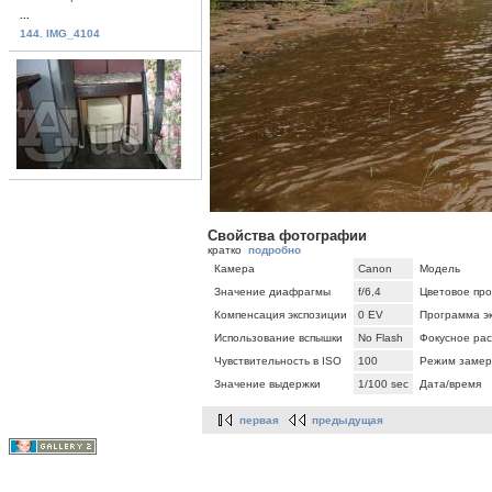
...
144. IMG_4104
Свойства фотографии
кратко
подробно
Камера
Canon
Модель
Значение диафрагмы
f/6,4
Цветовое про
Компенсация экспозиции
0 EV
Программа э
Использование вспышки
No Flash
Фокусное ра
Чувствительность в ISO
100
Режим замер
Значение выдержки
1/100 sec
Дата/время
первая
предыдущая