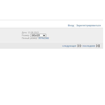
Вход
Зарегистрироваться
Дата: 13.08.2015
Размер:
Полный размер:
2074x1382
следующая
последняя