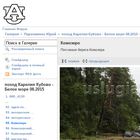
Главная
Форум
Галерея
Пархоменко Юрий
поход Карелия Кубово - Белое море 08.2015
Кожозеро
Расширенный поиск
Песчаные берега Кожозера
Слайд-шоу
первая
предыдущая
Слайд-шоу в полный
экран
Экспорт RSS фото
поход Карелия Кубово -
Белое море 08.2015
1. IMG_4139
...
92. идем по...
93. интересное ...
94. интересные ...
95. Кожозеро
96. Кожозерский...
97. Кожозерский...
98. костер по...