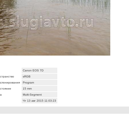
Canon EOS 7D
странство
sRGB
кспонирования
Program
сстояние
15 mm
а
Multi-Segment
Чт 13 авг 2015 11:03:23