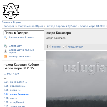
Главная
Форум
Галерея
Пархоменко Юрий
поход Карелия Кубово - Белое море 08.2015
озеро Кожозеро
Расширенный поиск
озеро Кожозеро
Слайд-шоу
первая
предыдущая
Слайд-шоу в полный
экран
Экспорт RSS фото
поход Карелия Кубово -
Белое море 08.2015
1. IMG_4139
...
104. начинается ...
105. объезжаем...
106. озера и...
107. озеро Кожозеро
108. опять...
109. отец Михей ...
110. очень много...