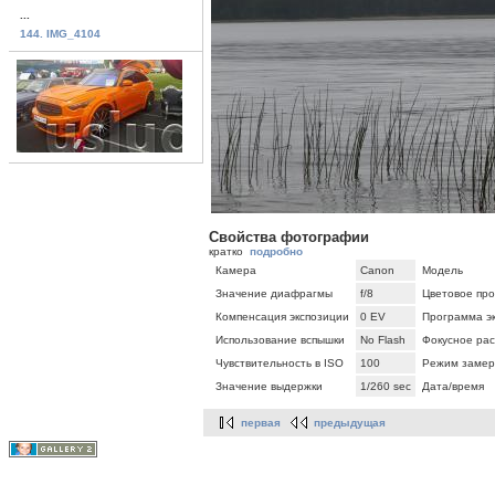
...
144. IMG_4104
Свойства фотографии
кратко
подробно
Камера
Canon
Модель
Значение диафрагмы
f/8
Цветовое про
Компенсация экспозиции
0 EV
Программа э
Использование вспышки
No Flash
Фокусное ра
Чувствительность в ISO
100
Режим замер
Значение выдержки
1/260 sec
Дата/время
первая
предыдущая