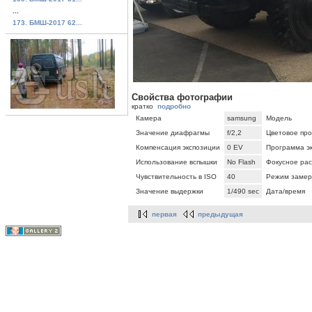
...
173. БМШ-2017 62...
Свойства фотографии
кратко
подробно
Камера
samsung
Модель
Значение диафрагмы
f/2,2
Цветовое про
Компенсация экспозиции
0 EV
Программа э
Использование вспышки
No Flash
Фокусное ра
Чувствительность в ISO
40
Режим замер
Значение выдержки
1/490 sec
Дата/время
первая
предыдущая