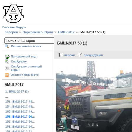
Главная
Форум
Галерея
Пархоменко Юрий
БМШ-2017
БМШ-2017 50 (1)
БМШ-2017 50 (1)
Расширенный поиск
первая
предыдущая
Панорамный вид
Слайд-шоу
Слайд-шоу в полный
экран
Экспорт RSS фото
БМШ-2017
1. БМШ-2017 (1)
...
153. БМШ-2017 48...
154. БМШ-2017 48...
155. БМШ-2017 49...
156. БМШ-2017 50...
157. БМШ-2017 50...
158. БМШ-2017 50...
159. БМШ-2017 51...