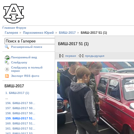
Главная
Форум
Галерея
Пархоменко Юрий
БМШ-2017
БМШ-2017 51 (1)
БМШ-2017 51 (1)
Расширенный поиск
первая
предыдущая
Панорамный вид
Слайд-шоу
Слайд-шоу в полный
экран
Экспорт RSS фото
БМШ-2017
1. БМШ-2017 (1)
...
156. БМШ-2017 50...
157. БМШ-2017 50...
158. БМШ-2017 50...
159. БМШ-2017 51...
160. БМШ-2017 51...
161. БМШ-2017 52...
162. БМШ-2017 53...