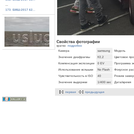
...
173. БМШ-2017 62...
Свойства фотографии
кратко
подробно
Камера
samsung
Модель
Значение диафрагмы
f/2,2
Цветовое про
Компенсация экспозиции
0 EV
Программа э
Использование вспышки
No Flash
Фокусное ра
Чувствительность в ISO
40
Режим замер
Значение выдержки
1/400 sec
Дата/время
первая
предыдущая