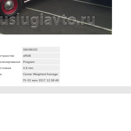
SM-N910C
странство
sRGB
кспонирования
Program
сстояние
4,8 mm
а
Center Weighted Average
Пт 02 июн 2017 12:38:48