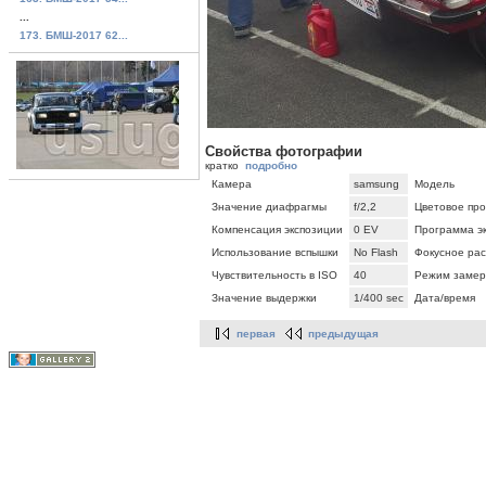
...
173. БМШ-2017 62...
Свойства фотографии
кратко
подробно
Камера
samsung
Модель
Значение диафрагмы
f/2,2
Цветовое про
Компенсация экспозиции
0 EV
Программа э
Использование вспышки
No Flash
Фокусное ра
Чувствительность в ISO
40
Режим замер
Значение выдержки
1/400 sec
Дата/время
первая
предыдущая