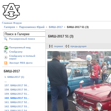
Главная
Форум
Галерея
Пархоменко Юрий
БМШ-2017
БМШ-2017 51 (3)
БМШ-2017 51 (3)
Расширенный поиск
первая
предыдущая
Панорамный вид
Слайд-шоу
Слайд-шоу в полный
экран
Экспорт RSS фото
БМШ-2017
1. БМШ-2017 (1)
...
157. БМШ-2017 50...
158. БМШ-2017 50...
159. БМШ-2017 51...
160. БМШ-2017 51...
161. БМШ-2017 52...
162. БМШ-2017 53...
163. БМШ-2017 54...