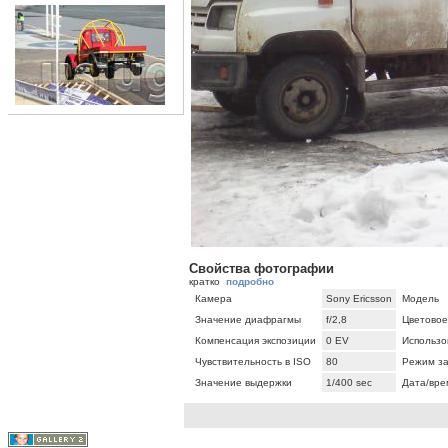
Свойства фотографии
кратко
подробно
Камера
Sony Ericsson
Модель
Значение диафрагмы
f/2,8
Цветовое
Компенсация экспозиции
0 EV
Использо
Чувствительность в ISO
80
Режим з
Значение выдержки
1/400 sec
Дата/вре