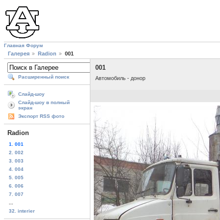
Главная
Форум
Галерея
Radion
001
001
Расширенный поиск
Автомобиль - донор
Слайд-шоу
Слайд-шоу в полный
экран
Экспорт RSS фото
Radion
1. 001
2. 002
3. 003
4. 004
5. 005
6. 006
7. 007
...
32. interier