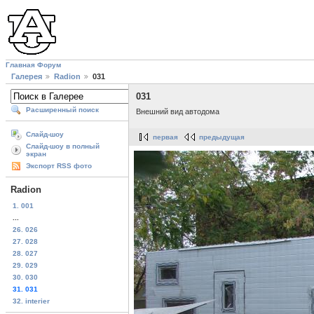
Главная
Форум
Галерея
Radion
031
031
Расширенный поиск
Внешний вид автодома
Слайд-шоу
первая
предыдущая
Слайд-шоу в полный
экран
Экспорт RSS фото
Radion
1. 001
...
26. 026
27. 028
28. 027
29. 029
30. 030
31. 031
32. interier