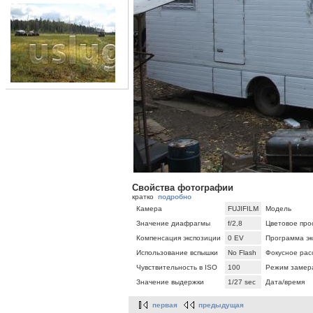
Свойства фотографии
кратко
подробно
Камера
FUJIFILM
Модель
Значение диафрагмы
f/2,8
Цветовое про
Компенсация экспозиции
0 EV
Программа эк
Использование вспышки
No Flash
Фокусное рас
Чувствительность в ISO
100
Режим замер
Значение выдержки
1/27 sec
Дата/время
первая
предыдущая