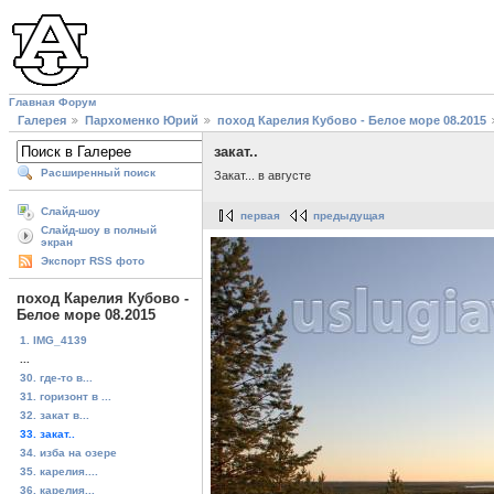
Главная
Форум
Галерея
Пархоменко Юрий
поход Карелия Кубово - Белое море 08.2015
закат..
Расширенный поиск
Закат... в августе
Слайд-шоу
первая
предыдущая
Слайд-шоу в полный
экран
Экспорт RSS фото
поход Карелия Кубово -
Белое море 08.2015
1. IMG_4139
...
30. где-то в...
31. горизонт в ...
32. закат в...
33. закат..
34. изба на озере
35. карелия....
36. карелия...