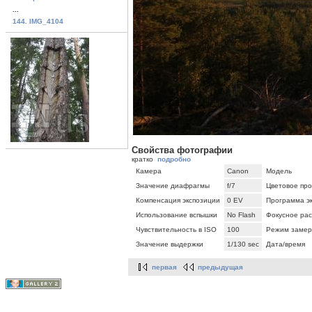
...
144. IMG_4104
Свойства фотографии
кратко
подробно
Камера
Canon
Модель
Значение диафрагмы
f/7
Цветовое про
Компенсация экспозиции
0 EV
Программа э
Использование вспышки
No Flash
Фокусное ра
Чувствительность в ISO
100
Режим замер
Значение выдержки
1/130 sec
Дата/время
первая
предыдущая