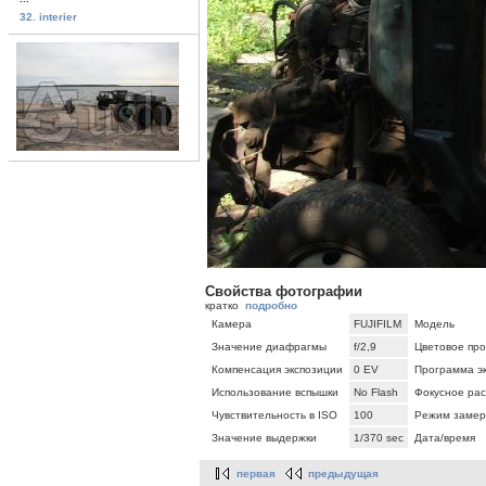
32. interier
Свойства фотографии
кратко
подробно
Камера
FUJIFILM
Модель
Значение диафрагмы
f/2,9
Цветовое про
Компенсация экспозиции
0 EV
Программа э
Использование вспышки
No Flash
Фокусное ра
Чувствительность в ISO
100
Режим замер
Значение выдержки
1/370 sec
Дата/время
первая
предыдущая