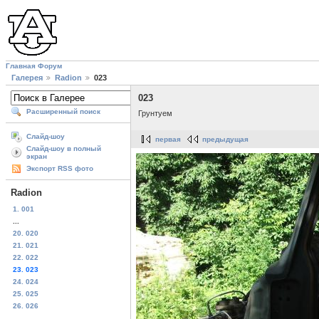
Главная
Форум
Галерея
Radion
023
023
Расширенный поиск
Грунтуем
Слайд-шоу
первая
предыдущая
Слайд-шоу в полный
экран
Экспорт RSS фото
Radion
1. 001
...
20. 020
21. 021
22. 022
23. 023
24. 024
25. 025
26. 026
...