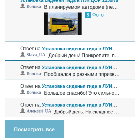
Установка сиденья гида в ЛУИДОР 2250N8
В
планируемом автодоме (переделанном из маршрутки) хочется, что бы справа от водительского кресла стояло пассажирское.
Волька
Фото
5
Ответ на
Установка сиденья гида в ЛУИДОР 2250N8
Добрый день!
Прикрепите, пожалуйста, сертификат или дайте на него ссылку - мы посмотрим....
Slava_UA
Ответ на
Установка сиденья гида в ЛУИДОР 2250N8
Пообщался р разными ппризводителями. Большинство сертифицирует свои сиденья совместно с транспортным средством....
Волька
Ответ на
Установка сиденья гида в ЛУИДОР 2250N8
Большое спасибо!
Это сильно расширяет модельный ряд для покупки!...
Волька
Ответ на
Установка сиденья гида в ЛУИДОР 2250N8
Д
обрый день. На складное сиденье потребуется сертификат. Вы должны будете его предоставить. Согласно планировки
Алексей_UA
Посмотреть все